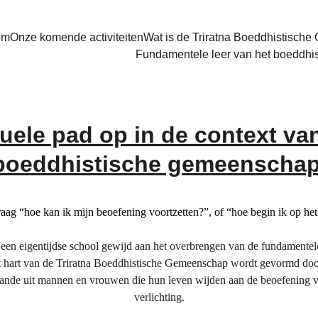
om
Onze komende activiteiten
Wat is de Triratna Boeddhistisc
Fundamentele leer van het boeddh
tuele pad op in de context van
boeddhistische gemeenschap
aag “hoe kan ik mijn beoefening voortzetten?”, of “hoe begin ik op het
een eigentijdse school gewijd aan het overbrengen van de fundamentele
et hart van de Triratna Boeddhistische Gemeenschap wordt gevormd door
taande uit mannen en vrouwen die hun leven wijden aan de beoefening v
verlichting.