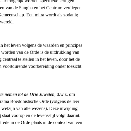
aar mogelijk worden specifieke leringen 
leven van de Sangha en het Centrum verdiepen 
 Gemeenschap. Een mitra wordt als zodanig 
 wereld.
an het leven volgens de waarden en principes 
d worden van de Orde is de uitdrukking van 
centraal te stellen in het leven, door het de 
n voortdurende voorbereiding onder toezicht 
 te nemen tot de Drie Juwelen
, d.w.z. om 
ratna Boeddhistische Orde (volgens de leer 
t welzijn van alle wezens). Deze inwijding 
taat voorop en de levensstijl volgt daaruit. 
rede in de Orde plaats in de context van een 