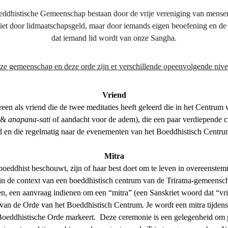
eddhistische Gemeenschap bestaan door de vrije vereniging van mensen
niet door lidmaatschapsgeld, maar door iemands eigen beoefening en de
dat iemand lid wordt van onze Sangha.
eze gemeenschap en deze orde zijn er verschillende opeenvolgende nive
Vriend
reen als vriend die de twee meditaties heeft geleerd die in het Centru
 & 
anapana-sati
 of aandacht voor de adem), die een paar verdiepende c
 en die regelmatig naar de evenementen van het Boeddhistisch Centr
Mitra
boeddhist beschouwt, zijn of haar best doet om te leven in overeenstemm
n de context van een boeddhistisch centrum van de Triratna-gemeenscha
epen, een aanvraag indienen om een “mitra” (een Sanskriet woord dat “vr
an de Orde van het Boeddhistisch Centrum. Je wordt een mitra tijdens 
oeddhistische Orde markeert.  Deze ceremonie is een gelegenheid om publ