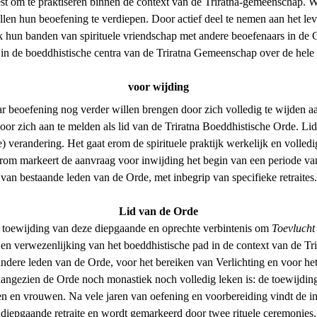
est om te praktiseren binnen de context van de Triratna-gemeenschap. W
ellen hun beoefening te verdiepen. Door actief deel te nemen aan het 
ok hun banden van spirituele vriendschap met andere beoefenaars in de
in de boeddhistische centra van de Triratna Gemeenschap over de hele
voor wijding
aar beoefening nog verder willen brengen door zich volledig te wijden a
r zich aan te melden als lid van de Triratna Boeddhistische Orde. Li
) verandering. Het gaat erom de spirituele praktijk werkelijk en volledig 
arom markeert de aanvraag voor inwijding het begin van een periode va
van bestaande leden van de Orde, met inbegrip van specifieke retraites.
Lid van de Orde
e toewijding van deze diepgaande en oprechte verbintenis om 
Toevlucht
en verwezenlijking van het boeddhistische pad in de context van de Tri
ndere leden van de Orde, voor het bereiken van Verlichting en voor he
 aangezien de Orde noch monastiek noch volledig leken is: de toewijding s
en en vrouwen. Na vele jaren van oefening en voorbereiding vindt de int
diepgaande retraite en wordt gemarkeerd door twee rituele ceremonies.