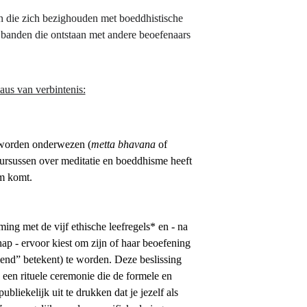
 die zich bezighouden met boeddhistische 
 banden die ontstaan met andere beoefenaars 
aus van verbintenis:
m worden onderwezen (
metta bhavana
 of 
ursussen over meditatie en boeddhisme heeft 
um komt.
ing met de vijf ethische leefregels* en - na 
p - ervoor kiest om zijn of haar beoefening 
iend” betekent) te worden. Deze beslissing 
een rituele ceremonie die de formele en 
iekelijk uit te drukken dat je jezelf als 