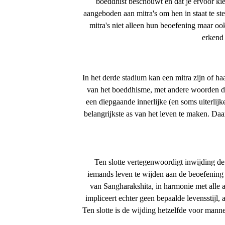
boeddhist beschouwt en dat je ervoor ki
aangeboden aan mitra's om hen in staat te st
mitra's niet alleen hun beoefening maar o
erkend 
In het derde stadium kan een mitra zijn of h
van het boeddhisme, met andere woorden doo
een diepgaande innerlijke (en soms uiterlijke
belangrijkste as van het leven te maken. Da
Ten slotte vertegenwoordigt inwijding d
iemands leven te wijden aan de beoefening 
van Sangharakshita, in harmonie met alle a
impliceert echter geen bepaalde levensstijl,
Ten slotte is de wijding hetzelfde voor mann